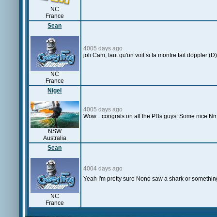
NC
France
Sean
4005 days ago
joli Cam, faut qu'on voit si ta montre fait doppler (D
NC
France
Nigel
4005 days ago
Wow... congrats on all the PBs guys. Some nice Nm 
NSW
Australia
Sean
4004 days ago
Yeah I'm pretty sure Nono saw a shark or something
NC
France