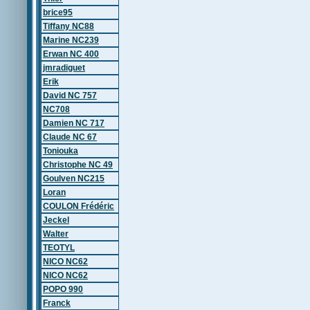
brice95
Tiffany NC88
Marine NC239
Erwan NC 400
jmradiguet
Erik
David NC 757
NC708
Damien NC 717
Claude NC 67
Toniouka
Christophe NC 49
Goulven NC215
Loran
COULON Frédéric
Jeckel
Walter
TEOTYL
NICO NC62
NICO NC62
POPO 990
Franck