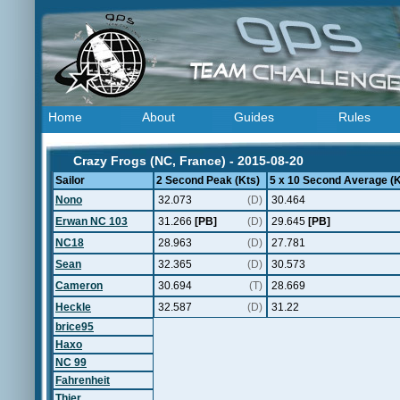
Home
About
Guides
Rules
Crazy Frogs (NC, France) - 2015-08-20
Sailor
2 Second Peak (Kts)
5 x 10 Second Average (K
Nono
32.073
(D)
30.464
Erwan NC 103
31.266
[PB]
(D)
29.645
[PB]
NC18
28.963
(D)
27.781
Sean
32.365
(D)
30.573
Cameron
30.694
(T)
28.669
Heckle
32.587
(D)
31.22
brice95
Haxo
NC 99
Fahrenheit
Thier