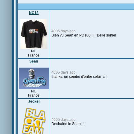
NC18
4005 days ago
Bien vu Sean en PD100 !!! Belle sortie!
NC
France
Sean
4005 days ago
thanks, un combo d'enfer celui là !!
NC
France
Jeckel
4005 days ago
Déchainé le Sean !!