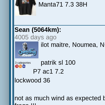
Manta71 7.3 38H
Sean (5064km):
4005 days ago
ilot maitre, Noumea, 
patrik sl 100
3 categories
P7 ac1 7.2
lockwood 36
not as much wind as expected bu