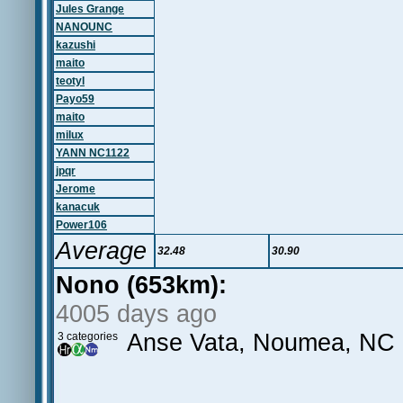
Jules Grange
NANOUNC
kazushi
maito
teotyl
Payo59
maito
milux
YANN NC1122
jpqr
Jerome
kanacuk
Power106
Average
32.48
30.90
Nono (653km):
4005 days ago
Anse Vata, Noumea, NC
3 categories