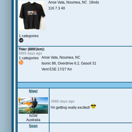
Anse Vata, Noumea, NC 18nds
116 7.3 40
1 categories
Thier (8891km):
3985 days ago
Anse Vata, Noumea, NC
1 categories
Isonic 86, Overdrive 6.2, Gasoil 31
Vent ESE 17/27 Kn
Nigel
3986 days ago
I'm getting really excited!
NSW
Australia
Sean