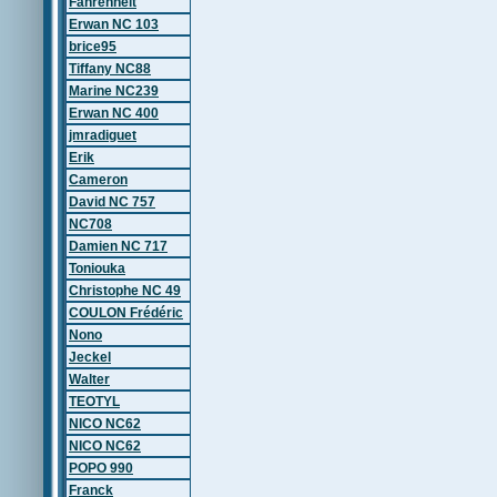
Fahrenheit
Erwan NC 103
brice95
Tiffany NC88
Marine NC239
Erwan NC 400
jmradiguet
Erik
Cameron
David NC 757
NC708
Damien NC 717
Toniouka
Christophe NC 49
COULON Frédéric
Nono
Jeckel
Walter
TEOTYL
NICO NC62
NICO NC62
POPO 990
Franck