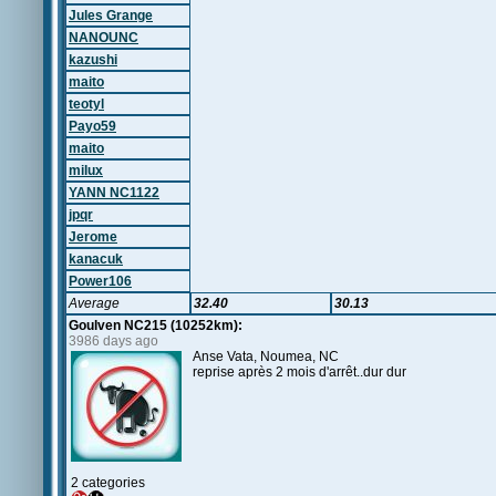
Jules Grange
NANOUNC
kazushi
maito
teotyl
Payo59
maito
milux
YANN NC1122
jpqr
Jerome
kanacuk
Power106
Average
32.40
30.13
Goulven NC215 (10252km):
3986 days ago
Anse Vata, Noumea, NC
reprise après 2 mois d'arrêt..dur dur
2 categories