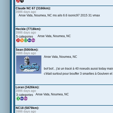
Claude NC 67 (3166km):
3986 days ago
Anse Vata, Noumea, NC ms ails 6.6 isonic97 2015 31 vmax
Heckle (7718km):
3986 days ago
Anse Vata, Noumea, NC
5 categories
Sean (5064km):
3986 days ago
Anse Vata, Noumea, NC
bof bof... j'ai un tracé à 40 noeuds aussi today mais 
c'était surtout pour bouffer 3 smarties à Goulven et
Loran (3426km):
3986 days ago
Anse Vata, Noumea, NC
3 categories
NC18 (5879km):
3986 days ago