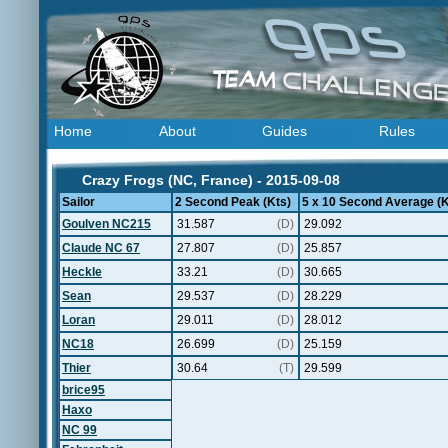
Home
About
Guides
Rules
Crazy Frogs (NC, France) - 2015-09-08
Sailor
2 Second Peak (Kts)
5 x 10 Second Average (K
Goulven NC215
31.587
(D)
29.092
Claude NC 67
27.807
(D)
25.857
Heckle
33.21
(D)
30.665
Sean
29.537
(D)
28.229
Loran
29.011
(D)
28.012
NC18
26.699
(D)
25.159
Thier
30.64
(T)
29.599
brice95
Haxo
NC 99