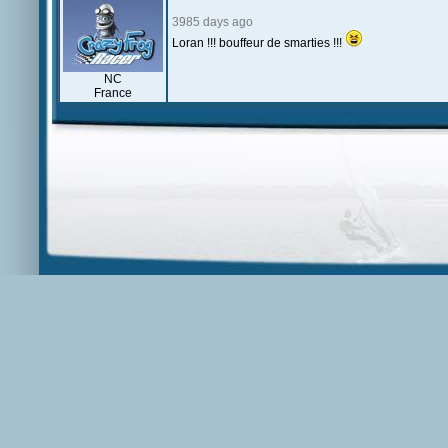
3985 days ago
Loran !!! bouffeur de smarties !!!
NC
France