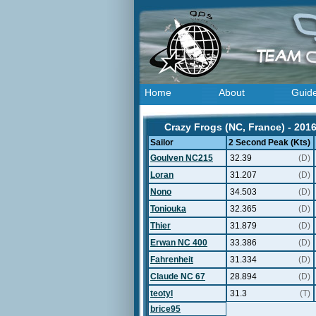
Home
About
Guid
Crazy Frogs (NC, France) - 201
Sailor
2 Second Peak (Kts)
Goulven NC215
32.39
(D)
Loran
31.207
(D)
Nono
34.503
(D)
Toniouka
32.365
(D)
Thier
31.879
(D)
Erwan NC 400
33.386
(D)
Fahrenheit
31.334
(D)
Claude NC 67
28.894
(D)
teotyl
31.3
(T)
brice95