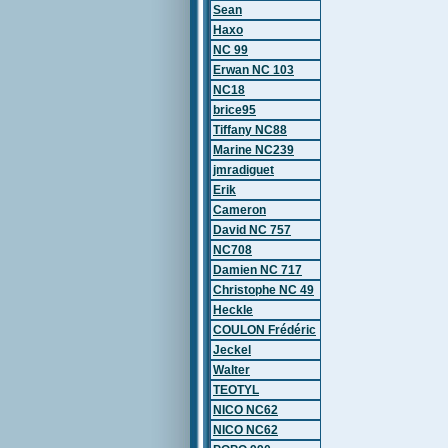
Sean
Haxo
NC 99
Erwan NC 103
NC18
brice95
Tiffany NC88
Marine NC239
jmradiguet
Erik
Cameron
David NC 757
NC708
Damien NC 717
Christophe NC 49
Heckle
COULON Frédéric
Jeckel
Walter
TEOTYL
NICO NC62
NICO NC62