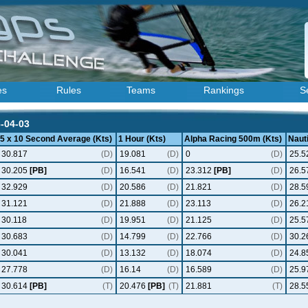
es
Rules
Teams
Rankings
S
6-04-03
5 x 10 Second Average (Kts)
1 Hour (Kts)
Alpha Racing 500m (Kts)
Nauti
30.817
(D)
19.081
(D)
0
(D)
25.5
30.205
[PB]
(D)
16.541
(D)
23.312
[PB]
(D)
26.5
32.929
(D)
20.586
(D)
21.821
(D)
28.5
31.121
(D)
21.888
(D)
23.113
(D)
26.2
30.118
(D)
19.951
(D)
21.125
(D)
25.5
30.683
(D)
14.799
(D)
22.766
(D)
30.2
30.041
(D)
13.132
(D)
18.074
(D)
24.8
27.778
(D)
16.14
(D)
16.589
(D)
25.9
30.614
[PB]
(T)
20.476
[PB]
(T)
21.881
(T)
28.