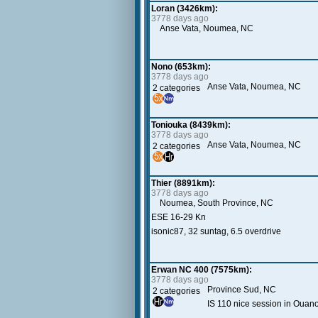
Loran (3426km):
3778 days ago
Anse Vata, Noumea, NC
Nono (653km):
3778 days ago
Anse Vata, Noumea, NC
2 categories
Toniouka (8439km):
3778 days ago
Anse Vata, Noumea, NC
2 categories
Thier (8891km):
3778 days ago
Noumea, South Province, NC
ESE 16-29 Kn
isonic87, 32 suntag, 6.5 overdrive
Erwan NC 400 (7575km):
3778 days ago
Province Sud, NC
2 categories
IS 110 nice session in Ouano 