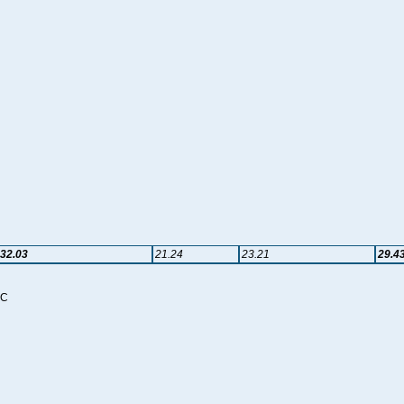
32.03
21.24
23.21
29.4
NC