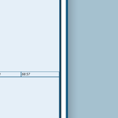
3
68.57