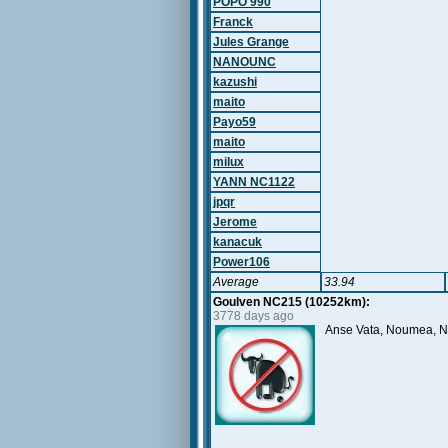
POPO 990
Franck
Jules Grange
NANOUNC
kazushi
maito
Payo59
maito
milux
YANN NC1122
jpqr
Jerome
kanacuk
Power106
Average
33.94
Goulven NC215 (10252km):
3778 days ago
Anse Vata, Noumea, 