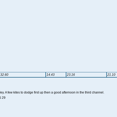
32.60
14.43
23.16
21.10
ley. A few kites to dodge first up then a good afternoon in the third channel.
S 29