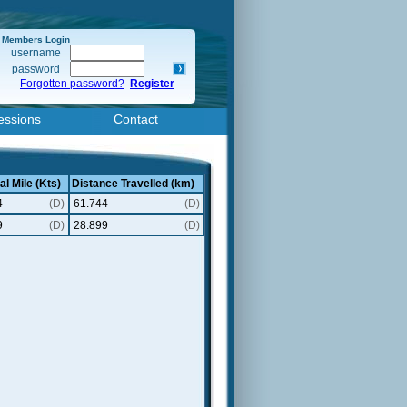
Members Login
username
password
Forgotten password?
Register
essions
Contact
al Mile (Kts)
Distance Travelled (km)
4
(D)
61.744
(D)
9
(D)
28.899
(D)