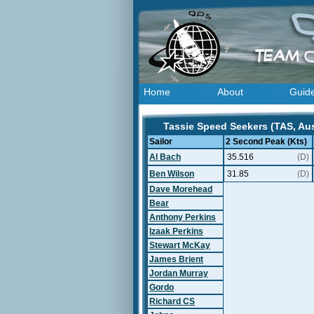
Home
About
Guid
Tassie Speed Seekers (TAS, Aust
Sailor
2 Second Peak (Kts)
Al Bach
35.516
(D)
Ben Wilson
31.85
(D)
Dave Morehead
Bear
Anthony Perkins
Izaak Perkins
Stewart McKay
James Brient
Jordan Murray
Gordo
Richard CS