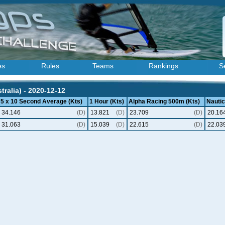
es
Rules
Teams
Rankings
S
ralia) - 2020-12-12
5 x 10 Second Average (Kts)
1 Hour (Kts)
Alpha Racing 500m (Kts)
Nautic
34.146
(D)
13.821
(D)
23.709
(D)
20.16
31.063
(D)
15.039
(D)
22.615
(D)
22.03