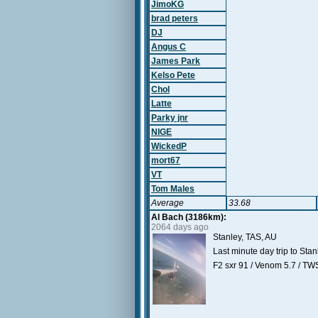
JimoKG
brad peters
DJ
Angus C
James Park
Kelso Pete
Chol
Latte
Parky jnr
NIGE
WickedP
mort67
VT
Tom Males
Average
33.68
Al Bach (3186km):
2064 days ago
Stanley, TAS, AU
Last minute day trip to Stan
F2 sxr 91 / Venom 5.7 / TW