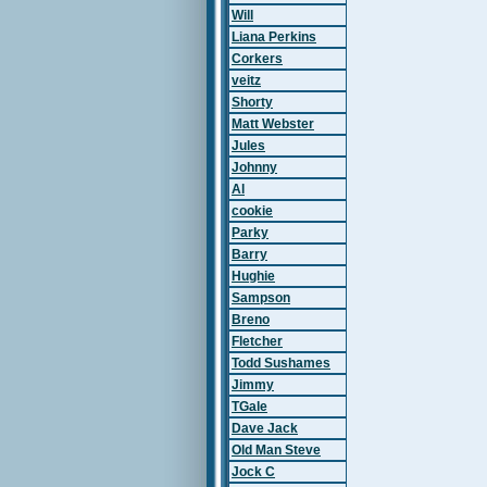
Will
Liana Perkins
Corkers
veitz
Shorty
Matt Webster
Jules
Johnny
Al
cookie
Parky
Barry
Hughie
Sampson
Breno
Fletcher
Todd Sushames
Jimmy
TGale
Dave Jack
Old Man Steve
Jock C