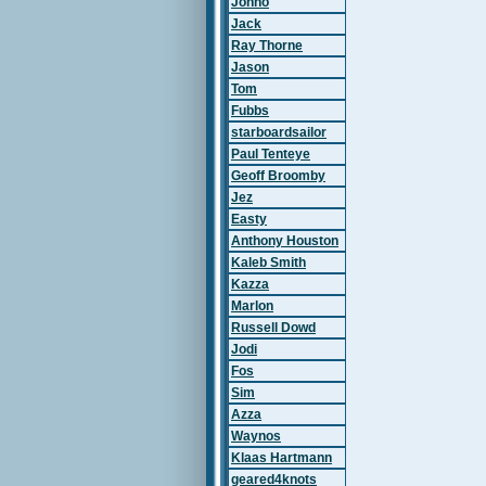
Johno
Jack
Ray Thorne
Jason
Tom
Fubbs
starboardsailor
Paul Tenteye
Geoff Broomby
Jez
Easty
Anthony Houston
Kaleb Smith
Kazza
Marlon
Russell Dowd
Jodi
Fos
Sim
Azza
Waynos
Klaas Hartmann
geared4knots