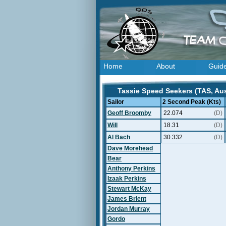
Home
About
Guid
Tassie Speed Seekers (TAS, Aust
Sailor
2 Second Peak (Kts)
Geoff Broomby
22.074
(D)
Will
18.31
(D)
Al Bach
30.332
(D)
Dave Morehead
Bear
Anthony Perkins
Izaak Perkins
Stewart McKay
James Brient
Jordan Murray
Gordo