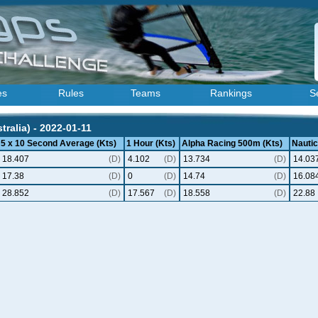
es
Rules
Teams
Rankings
S
ralia) - 2022-01-11
5 x 10 Second Average (Kts)
1 Hour (Kts)
Alpha Racing 500m (Kts)
Nautic
18.407
(D)
4.102
(D)
13.734
(D)
14.03
17.38
(D)
0
(D)
14.74
(D)
16.08
28.852
(D)
17.567
(D)
18.558
(D)
22.88