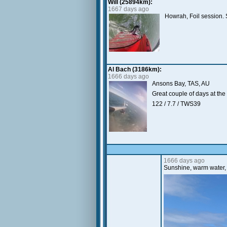
Will (25894km):
1667 days ago
Howrah, Foil session. S
Al Bach (3186km):
1666 days ago
Ansons Bay, TAS, AU
Great couple of days at the
122 / 7.7 / TWS39
1666 days ago
Sunshine, warm water,