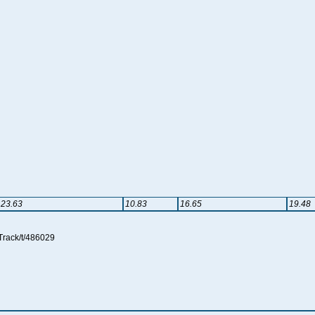
23.63
10.83
16.65
19.48
Track/t/486029