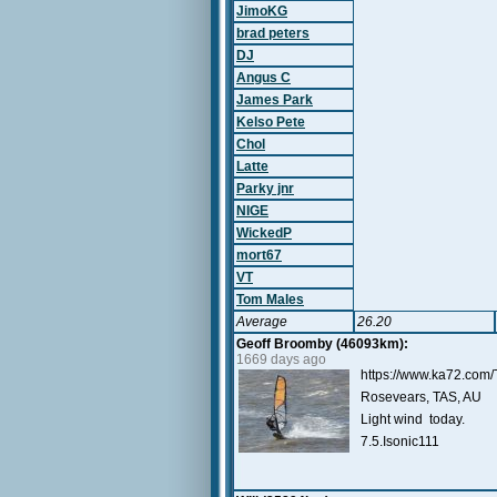
JimoKG
brad peters
DJ
Angus C
James Park
Kelso Pete
Chol
Latte
Parky jnr
NIGE
WickedP
mort67
VT
Tom Males
Average
26.20
Geoff Broomby (46093km):
1669 days ago
https://www.ka72.com/
Rosevears, TAS, AU
Light wind today.
7.5.Isonic111