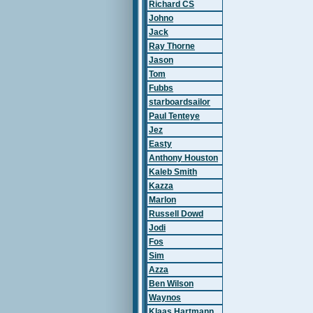
Richard CS
Johno
Jack
Ray Thorne
Jason
Tom
Fubbs
starboardsailor
Paul Tenteye
Jez
Easty
Anthony Houston
Kaleb Smith
Kazza
Marlon
Russell Dowd
Jodi
Fos
Sim
Azza
Ben Wilson
Waynos
Klaas Hartmann