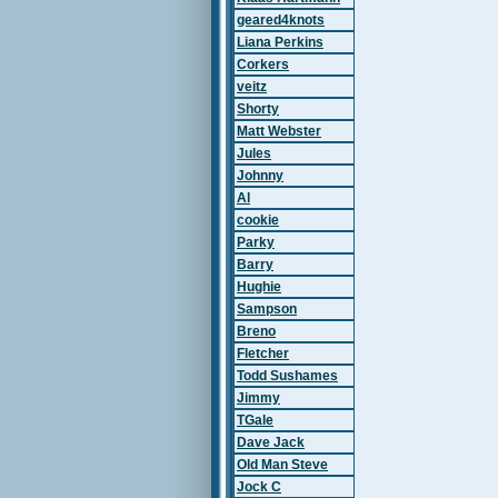
geared4knots
Liana Perkins
Corkers
veitz
Shorty
Matt Webster
Jules
Johnny
Al
cookie
Parky
Barry
Hughie
Sampson
Breno
Fletcher
Todd Sushames
Jimmy
TGale
Dave Jack
Old Man Steve
Jock C