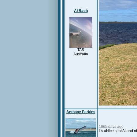
Al Bach
TAS
Australia
Anthony Perkins
1665 days ago
It's aNice spot Al and 